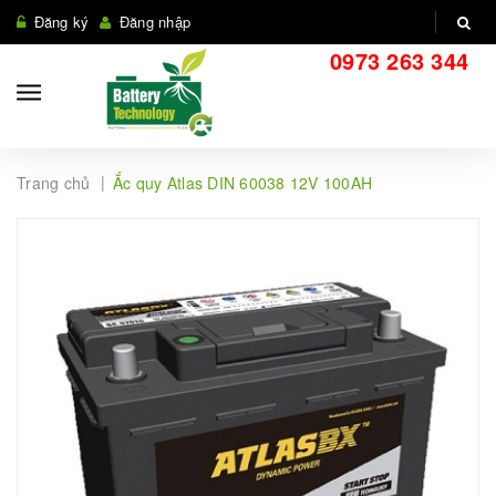
Đăng ký
Đăng nhập
0973 263 344
|
Trang chủ
Ắc quy Atlas DIN 60038 12V 100AH