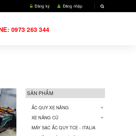
Đăng ký
Đăng nhập
NE:
0973 263 344
SẢN PHẨM
ẮC QUY XE NÂNG
XE NÂNG CŨ
MÁY SẠC ẮC QUY TCE - ITALIA