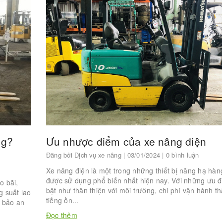
Ưu nhược điểm của xe nâng điện
ng?
Đăng bởi
Dịch vụ xe nâng
| 03/01/2024 | 0 bình luận
Xe nâng điện là một trong những thiết bị nâng hạ hàn
được sử dụng phổ biến nhất hiện nay. Với những ưu đ
o bãi,
bật như thân thiện với môi trường, chi phí vận hành th
 suất lao
tiếng ồn...
m bảo an
Đọc thêm