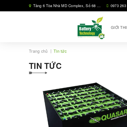
Tầng 6 Tòa Nhà MD Complex, Số 68 Phố Nguyễn Cơ Thạch, Phường Cầu Diễn, Hà Nội,
0973 263
GIỚI TH
|
Trang chủ
Tin tức
TIN TỨC