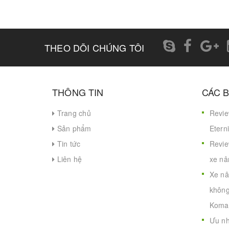
THEO DÕI CHÚNG TÔI
THÔNG TIN
CÁC B
Trang chủ
Revie
Sản phẩm
Eterni
Tin tức
Revie
Liên hệ
xe nâ
Xe nâ
không
Koma
Ưu nh