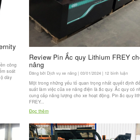
rnity
Review Pin Ắc quy Lithium FREY ch
nâng
yền công
iểm soát
Đăng bởi
Dịch vụ xe nâng
| 03/01/2024 | 12 bình luận
độ dày
Một trong những yếu tố quan trọng nhất quyết định đ
suất làm việc của xe nâng điện là ắc quy. Ắc quy có 
cung cấp năng lượng cho xe hoạt động. Pin ắc quy lit
FREY...
Đọc thêm