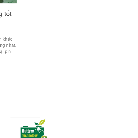
 tốt
ện khác
ộng nhất.
ại pin