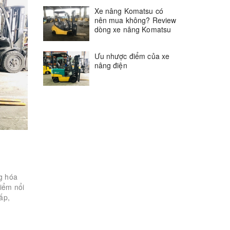
Xe nâng Komatsu có
nên mua không? Review
dòng xe nâng Komatsu
Ưu nhược điểm của xe
nâng điện
g hóa
iểm nổi
ấp,