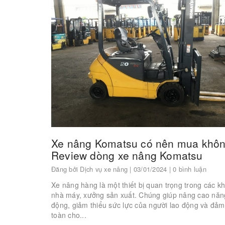
Xe nâng Komatsu có nên mua khô
Review dòng xe nâng Komatsu
Đăng bởi
Dịch vụ xe nâng
| 03/01/2024 | 0 bình luận
Xe nâng hàng là một thiết bị quan trọng trong các kh
nhà máy, xưởng sản xuất. Chúng giúp nâng cao năng
động, giảm thiểu sức lực của người lao động và đả
toàn cho...