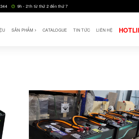
 344
9h - 21h từ thứ 2 đến thứ 7
HOTLI
IỆU
SẢN PHẨM
CATALOGUE
TIN TỨC
LIÊN HỆ