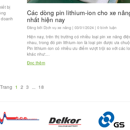
iết bị
Các dòng pin lithium-ion cho xe nâng
hông
nhất hiện nay
c doanh
Đăng bởi
Dịch vụ xe nâng
| 03/01/2024 | 0 bình luận
Hiện nay, trên thị trường có nhiều loại pin xe nâng đi
nhau, trong đó pin lithium-ion là loại pin được ưa chu
Pin lithium-ion có nhiều ưu điểm vượt trội so với các lo
khác như:...
Đọc thêm
Trang
1
2
3
...
18