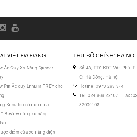
ÀI VIẾT ĐÃ ĐĂNG
TRỤ SỞ CHÍNH: HÀ NỘI
w Ắc Quy Xe Nâng Quasar
Số 48, TT9 KĐT Văn Phú, P.
ty
Q. Hà Đông, Hà nội
w Pin Ắc quy Lithium FREY cho
Hotline: 0973 263 344
ng
Tel: 024 668 22107 - Fax :0
ng Komatsu có nên mua
32000108
? Review dòng xe nâng
tsu
ược điểm của xe nâng điện