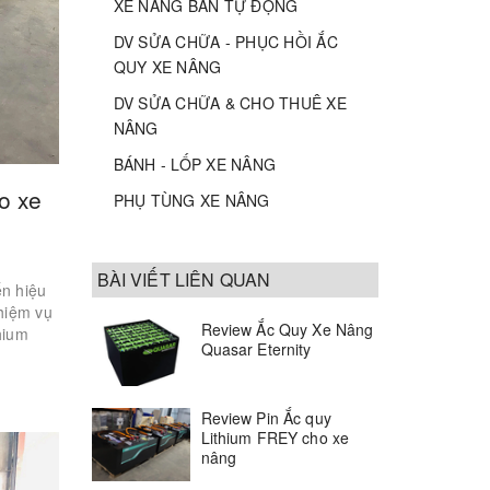
XE NÂNG BÁN TỰ ĐỘNG
DV SỬA CHỮA - PHỤC HỒI ẮC
QUY XE NÂNG
DV SỬA CHỮA & CHO THUÊ XE
NÂNG
BÁNH - LỐP XE NÂNG
o xe
PHỤ TÙNG XE NÂNG
BÀI VIẾT LIÊN QUAN
ến hiệu
nhiệm vụ
Review Ắc Quy Xe Nâng
hium
Quasar Eternity
Review Pin Ắc quy
Lithium FREY cho xe
nâng