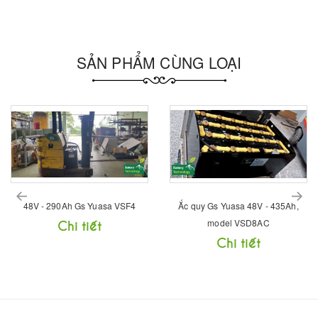
SẢN PHẨM CÙNG LOẠI
prev
Ắc quy Gs Yuasa 48V - 435Ah,
Ăc quy Gs Yuasa 48V - 420Ah,
model VSD8AC
model VSF6A
Chi tiết
Chi tiết