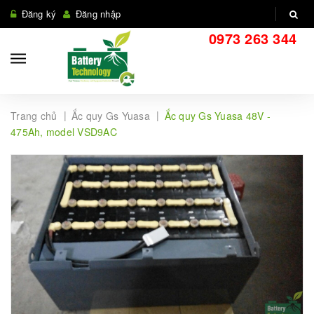
Đăng ký
Đăng nhập
0973 263 344
|
|
Trang chủ
Ắc quy Gs Yuasa
Ắc quy Gs Yuasa 48V -
475Ah, model VSD9AC