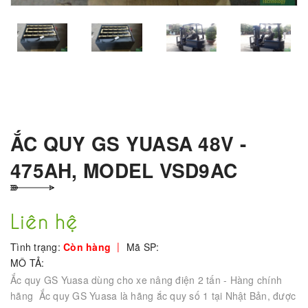
ẮC QUY GS YUASA 48V -
475AH, MODEL VSD9AC
Liên hệ
|
Tình trạng:
Còn hàng
Mã SP:
MÔ TẢ:
Ắc quy GS Yuasa dùng cho xe nâng điện 2 tấn - Hàng chính
hãng Ắc quy GS Yuasa là hãng ắc quy số 1 tại Nhật Bản, được