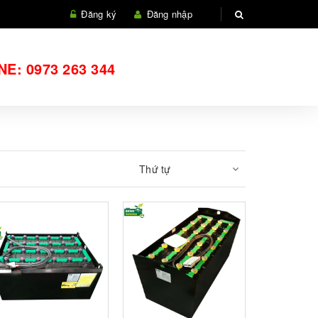
Đăng ký
Đăng nhập
NE:
0973 263 344
Thứ tự