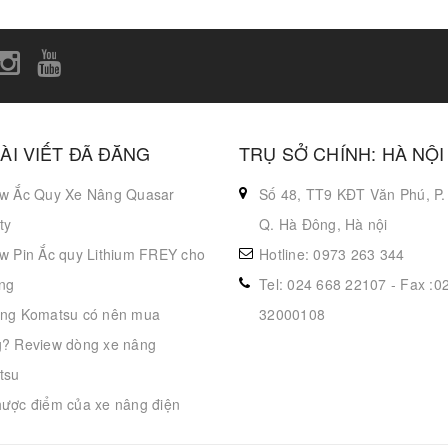
ÀI VIẾT ĐÃ ĐĂNG
TRỤ SỞ CHÍNH: HÀ NỘI
w Ắc Quy Xe Nâng Quasar
Số 48, TT9 KĐT Văn Phú, P.
ty
Q. Hà Đông, Hà nội
w Pin Ắc quy Lithium FREY cho
Hotline: 0973 263 344
ng
Tel: 024 668 22107 - Fax :0
ng Komatsu có nên mua
32000108
? Review dòng xe nâng
tsu
ược điểm của xe nâng điện