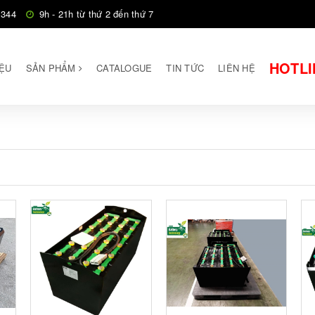
 344
9h - 21h từ thứ 2 đến thứ 7
HOTLI
IỆU
SẢN PHẨM
CATALOGUE
TIN TỨC
LIÊN HỆ