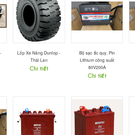
-
Lốp Xe Nâng Dunlop -
Bộ sạc ắc quy, Pin
Thái Lan
Lithium công suất
80V200A
Chi tiết
Chi tiết