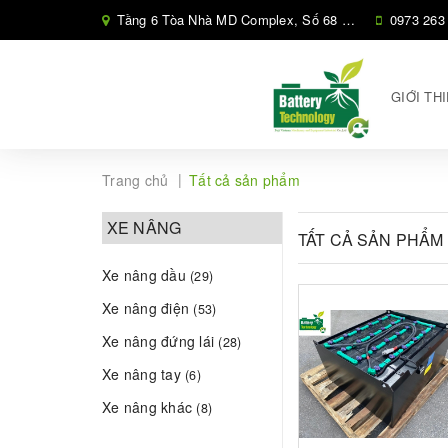
Tầng 6 Tòa Nhà MD Complex, Số 68 Phố Nguyễn Cơ Thạch, Phường Cầu Diễn, Hà Nội,
0973 263
GIỚI TH
|
Trang chủ
Tất cả sản phẩm
XE NÂNG
TẤT CẢ SẢN PHẨM
Xe nâng dầu
(29)
Xe nâng điện
(53)
Xe nâng đứng lái
(28)
Xe nâng tay
(6)
Xe nâng khác
(8)