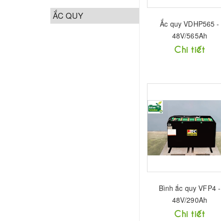
ẮC QUY
Ắc quy VDHP565 -
48V/565Ah
Chi tiết
Bình ắc quy VFP4 -
48V/290Ah
Chi tiết