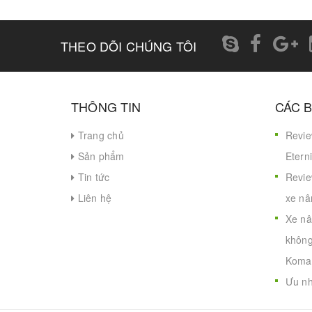
THEO DÕI CHÚNG TÔI
THÔNG TIN
CÁC B
Trang chủ
Revie
Sản phẩm
Eterni
Tin tức
Revie
Liên hệ
xe nâ
Xe nâ
không
Koma
Ưu nh