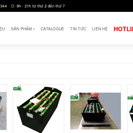
 344
9h - 21h từ thứ 2 đến thứ 7
HOTLI
IỆU
SẢN PHẨM
CATALOGUE
TIN TỨC
LIÊN HỆ