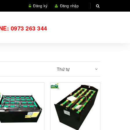
Đăng ký
Đăng nhập
NE:
0973 263 344
Thứ tự