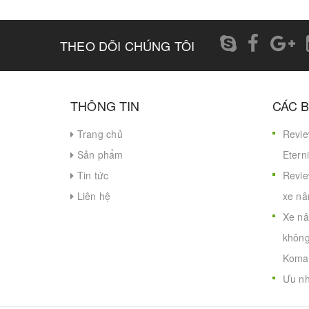
THEO DÕI CHÚNG TÔI
THÔNG TIN
CÁC B
Trang chủ
Revie
Sản phẩm
Eterni
Tin tức
Revie
Liên hệ
xe nâ
Xe nâ
không
Koma
Ưu nh