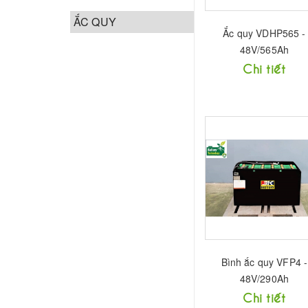
ẮC QUY
Ắc quy VDHP565 -
48V/565Ah
Chi tiết
Bình ắc quy VFP4 -
48V/290Ah
Chi tiết