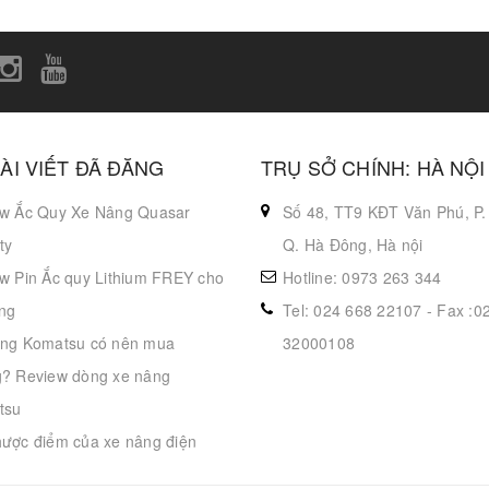
ÀI VIẾT ĐÃ ĐĂNG
TRỤ SỞ CHÍNH: HÀ NỘI
w Ắc Quy Xe Nâng Quasar
Số 48, TT9 KĐT Văn Phú, P.
ty
Q. Hà Đông, Hà nội
w Pin Ắc quy Lithium FREY cho
Hotline: 0973 263 344
ng
Tel: 024 668 22107 - Fax :0
ng Komatsu có nên mua
32000108
? Review dòng xe nâng
tsu
ược điểm của xe nâng điện