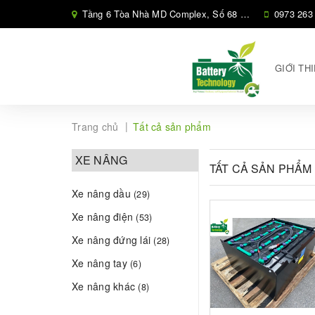
Tầng 6 Tòa Nhà MD Complex, Số 68 Phố Nguyễn Cơ Thạch, Phường Cầu Diễn, Hà Nội,
0973 263
GIỚI TH
|
Trang chủ
Tất cả sản phẩm
XE NÂNG
TẤT CẢ SẢN PHẨM
Xe nâng dầu
(29)
Xe nâng điện
(53)
Xe nâng đứng lái
(28)
Xe nâng tay
(6)
Xe nâng khác
(8)