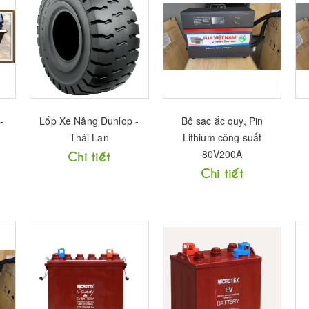
-
Lốp Xe Nâng Dunlop -
Bộ sạc ắc quy, Pin
Thái Lan
Lithium công suất
80V200A
Chi tiết
Chi tiết