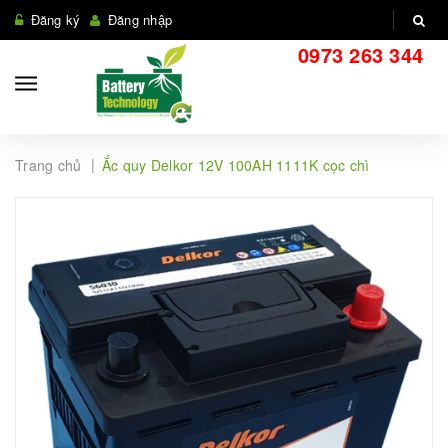
Đăng ký
Đăng nhập
0973 263 344
|
Trang chủ
Ắc quy Delkor 12V 100AH 1111K cọc chì