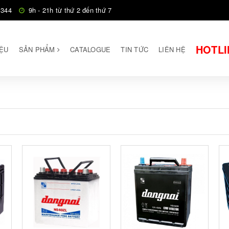
 344
9h - 21h từ thứ 2 đến thứ 7
HOTLI
IỆU
SẢN PHẨM
CATALOGUE
TIN TỨC
LIÊN HỆ