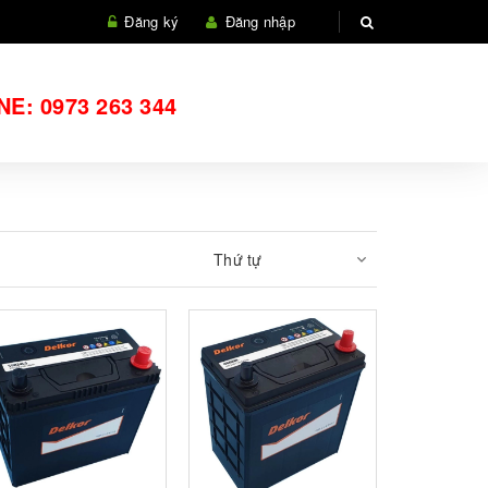
Đăng ký
Đăng nhập
NE:
0973 263 344
Thứ tự