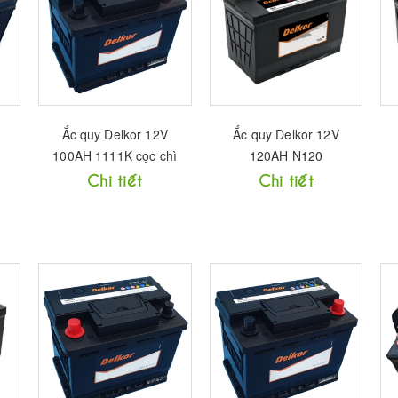
Ắc quy Delkor 12V
Ắc quy Delkor 12V
100AH 1111K cọc chì
120AH N120
Chi tiết
Chi tiết