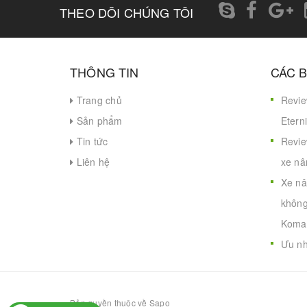
THEO DÕI CHÚNG TÔI
THÔNG TIN
CÁC B
Trang chủ
Revie
Sản phẩm
Eterni
Tin tức
Revie
Liên hệ
xe nâ
Xe nâ
không
Koma
Ưu nh
Bản quyền thuộc về Sapo