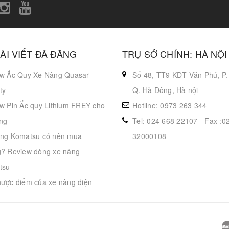
ÀI VIẾT ĐÃ ĐĂNG
TRỤ SỞ CHÍNH: HÀ NỘI
w Ắc Quy Xe Nâng Quasar
Số 48, TT9 KĐT Văn Phú, P.
ty
Q. Hà Đông, Hà nội
w Pin Ắc quy Lithium FREY cho
Hotline: 0973 263 344
ng
Tel: 024 668 22107 - Fax :0
ng Komatsu có nên mua
32000108
? Review dòng xe nâng
tsu
ược điểm của xe nâng điện