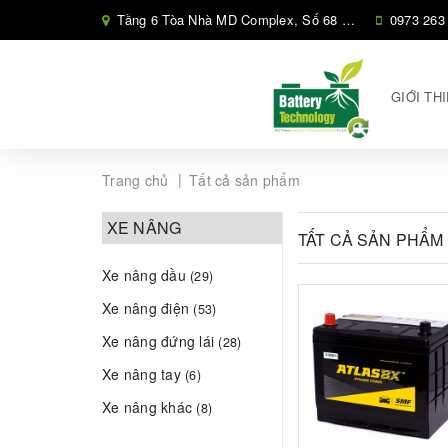
Tầng 6 Tòa Nhà MD Complex, Số 68 Phố Nguyễn Cơ Thạch, Phường Cầu Diễn, Hà Nội,
0973 263
GIỚI TH
|
Trang chủ
Tất cả sản phẩm
XE NÂNG
TẤT CẢ SẢN PHẨM
Xe nâng dầu
(29)
Xe nâng điện
(53)
Xe nâng đứng lái
(28)
Xe nâng tay
(6)
Xe nâng khác
(8)