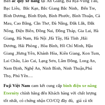
Bán
ắc quy xe nâng
tại An Giang, Bà Rịa-Vũng Tàu,
Bạc Liêu, Bắc Kạn, Bắc Giang Bắc Ninh, Bến Tre,
Bình Dương, Bình Định, Bình Phước, Bình Thuận, Cà
Mau, Cao Bằng, Cần Thơ, Đà Nẵng, Đắk Lắk, Đắk
Nông, Điện Biên, Đồng Nai, Đồng Tháp, Gia Lai, Hà
Giang, Hà Nam, Hà Nội ,Hà Tây, Hà Tĩnh ,Hải
Dương, Hải Phòng , Hòa Bình, Hồ Chí Minh, Hậu
Giang ,Hưng Yên, Khánh Hòa, Kiên Giang, Kon Tum,
Lai Châu, Lào Cai, Lạng Sơn, Lâm Đồng, Long An,
Nam Định, Nghệ An, Ninh Bình, Ninh Thuận,Phú
Thọ, Phú Yên....
Fuji Việt Nam
cam kết cung cấp
bình điện xe nâng
Eternity
chính hãng đến Khách hàng với chất lượng
tốt nhất, có chứng nhận CO/CQ đầy đủ, giá cả tốt