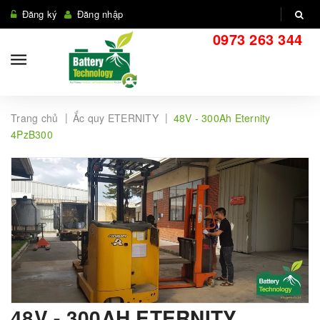
Đăng ký
Đăng nhập
0973 263 344
|
|
Trang chủ
Ắc quy ETERNITY
48V - 300Ah Eternity
4PzB300
48V - 300AH ETERNITY