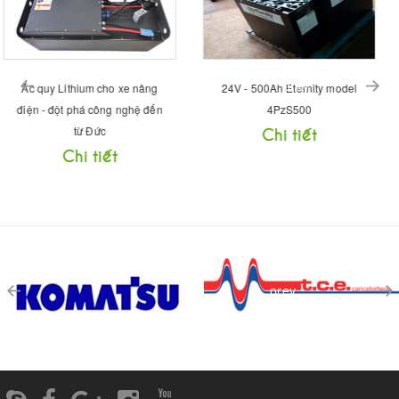
prev
24V - 500Ah Eternity model
48V - 750Ah Eternity 6PzS750
4PzS500
Chi tiết
Chi tiết
prev