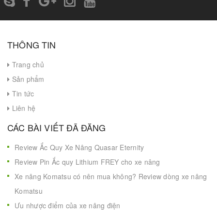
THÔNG TIN
Trang chủ
Sản phẩm
Tin tức
Liên hệ
CÁC BÀI VIẾT ĐÃ ĐĂNG
Review Ắc Quy Xe Nâng Quasar Eternity
Review Pin Ắc quy Lithium FREY cho xe nâng
Xe nâng Komatsu có nên mua không? Review dòng xe nâng
Komatsu
Ưu nhược điểm của xe nâng điện