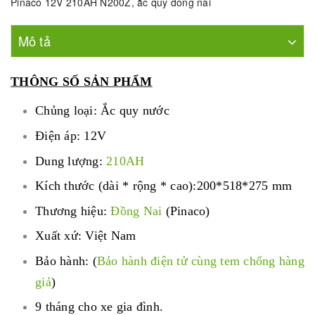
Pinaco 12V 210AH N200Z
,
ắc quy đồng nai
Mô tả
THÔNG SỐ SẢN PHẨM
Chủng loại: Ắc quy nước
Điện áp: 12V
Dung lượng:
210AH
Kích thước (dài * rộng * cao):200*518*275 mm
Thương hiệu:
Đồng Nai
(Pinaco)
Xuất xứ: Việt Nam
Bảo hành: (
Bảo hành điện tử cùng tem chống hàng
giả
)
9 tháng cho xe gia đình.