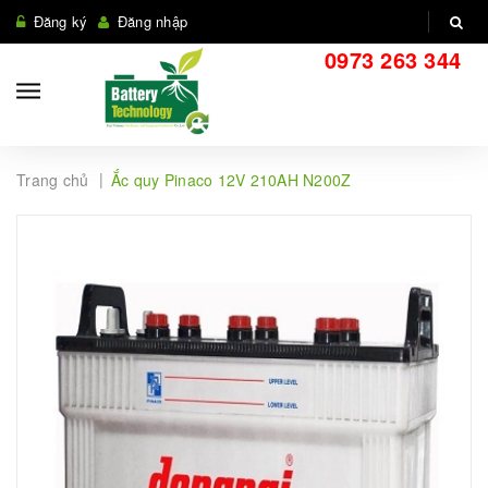
Đăng ký
Đăng nhập
0973 263 344
|
Trang chủ
Ắc quy Pinaco 12V 210AH N200Z