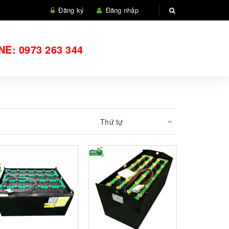
Đăng ký
Đăng nhập
NE:
0973 263 344
Thứ tự