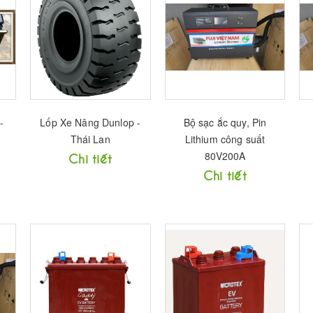
-
Lốp Xe Nâng Dunlop -
Bộ sạc ắc quy, Pin
Thái Lan
Lithium công suất
80V200A
Chi tiết
Chi tiết