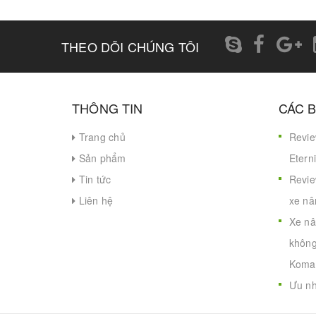
THEO DÕI CHÚNG TÔI
THÔNG TIN
CÁC B
Trang chủ
Revie
Sản phẩm
Eterni
Tin tức
Revie
Liên hệ
xe nâ
Xe nâ
không
Koma
Ưu nh