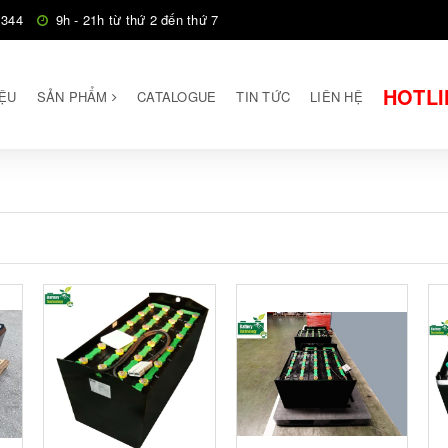
 344
9h - 21h từ thứ 2 đến thứ 7
HOTLI
IỆU
SẢN PHẨM
CATALOGUE
TIN TỨC
LIÊN HỆ