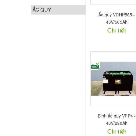
ẮC QUY
Ắc quy VDHP565 -
48V/565Ah
Chi tiết
Bình ắc quy VFP4 -
48V/290Ah
Chi tiết