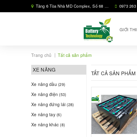
Tầng 6 Tòa Nhà MD Complex, Số 68 Phố Nguyễn Cơ Thạch, Phường Cầu Diễn, Hà Nội,
0973 263
GIỚI TH
|
Trang chủ
Tất cả sản phẩm
XE NÂNG
TẤT CẢ SẢN PHẨM
Xe nâng dầu
(29)
Xe nâng điện
(53)
Xe nâng đứng lái
(28)
Xe nâng tay
(6)
Xe nâng khác
(8)