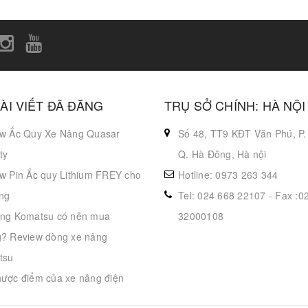
ÀI VIẾT ĐÃ ĐĂNG
TRỤ SỞ CHÍNH: HÀ NỘI
w Ắc Quy Xe Nâng Quasar
Số 48, TT9 KĐT Văn Phú, P.
ty
Q. Hà Đông, Hà nội
w Pin Ắc quy Lithium FREY cho
Hotline: 0973 263 344
ng
Tel: 024 668 22107 - Fax :0
ng Komatsu có nên mua
32000108
? Review dòng xe nâng
tsu
ược điểm của xe nâng điện