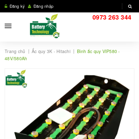
Đăng ký
Đăng nhập
0973 263 344
|
|
Trang chủ
Ắc quy 3K - Hitachi
Bình ắc quy VIP580 -
48V/580Ah