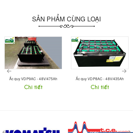
SẢN PHẨM CÙNG LOẠI
prev
Ắc quy VDP8AC - 48V/435Ah
Bình ắc quy VFP6A -
Chi tiết
48V/420Ah
Chi tiết