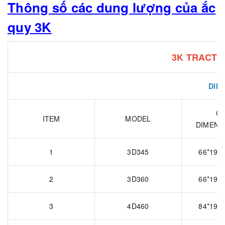
Thông số các dung lượng của ắc
quy 3K
3K TRACTI
DIN 
CE
ITEM
MODEL
DIMENS
1
3D345
66*198*
2
3D360
66*198*
3
4D460
84*198*