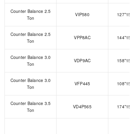
Counter Balance 2.5
VIP580
127*157
Ton
Counter Balance 2.5
VPP8AC
144*157
Ton
Counter Balance 3.0
VDP9AC
158*157
Ton
Counter Balance 3.0
VFP445
108*157
Ton
Counter Balance 3.5
VD4P565
174*158
Ton