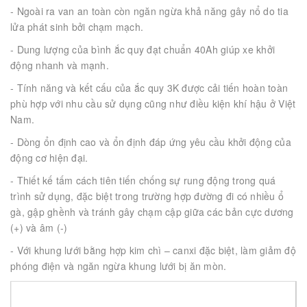
- Ngoài ra van an toàn còn ngăn ngừa khả năng gây nổ do tia
lửa phát sinh bởi chạm mạch.
- Dung lượng của bình ắc quy đạt chuẩn 40Ah giúp xe khởi
động nhanh và mạnh.
- Tính năng và kết cấu của ắc quy 3K được cải tiến hoàn toàn
phù hợp với nhu cầu sử dụng cũng như điều kiện khí hậu ở Việt
Nam.
- Dòng ổn định cao và ổn định đáp ứng yêu cầu khởi động của
động cơ hiện đại.
- Thiết kế tấm cách tiên tiến chống sự rung động trong quá
trình sử dụng, đặc biệt trong trường hợp đường đi có nhiều ổ
gà, gập ghềnh và tránh gây chạm cập giữa các bản cực dương
(+) và âm (-)
- Với khung lưới bằng hợp kim chì – canxi đặc biệt, làm giảm độ
phóng điện và ngăn ngừa khung lưới bị ăn mòn.