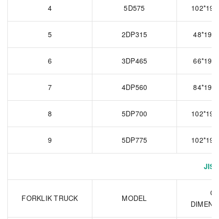
4
5D575
102*198
5
2DP315
48*198*
6
3DP465
66*198*
7
4DP560
84*198*
8
5DP700
102*198
9
5DP775
102*198
JIS 
CE
FORKLIK TRUCK
MODEL
DIMENS