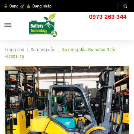
Đăng ký
Đăng nhập
0973 263 344
|
|
Trang chủ
Xe nâng dầu
Xe nâng dầu Komatsu 3 tấn
FD30T-15