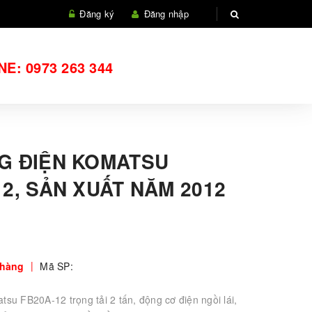
Đăng ký
Đăng nhập
NE:
0973 263 344
G ĐIỆN KOMATSU
12, SẢN XUẤT NĂM 2012
|
hàng
Mã SP:
su FB20A-12 trọng tải 2 tấn, động cơ điện ngồi lái,