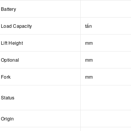
Battery
Load Capacity
tấn
Lift Height
mm
Optional
mm
Fork
mm
Status
Origin