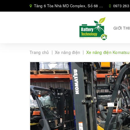
Tầng 6 Tòa Nhà MD Complex, Số 68 Phố Nguyễn Cơ Thạch, Phường Cầu Diễn, Hà Nội,
0973 263
GIỚI TH
|
|
Trang chủ
Xe nâng điện
Xe nâng điện Komatsu