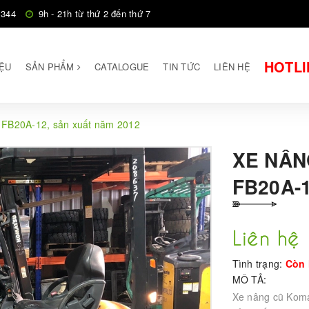
 344
9h - 21h từ thứ 2 đến thứ 7
HOTLI
IỆU
SẢN PHẨM
CATALOGUE
TIN TỨC
LIÊN HỆ
 FB20A-12, sản xuất năm 2012
XE NÂN
FB20A-
Liên hệ
Tình trạng:
Còn 
MÔ TẢ:
Xe nâng cũ Komat