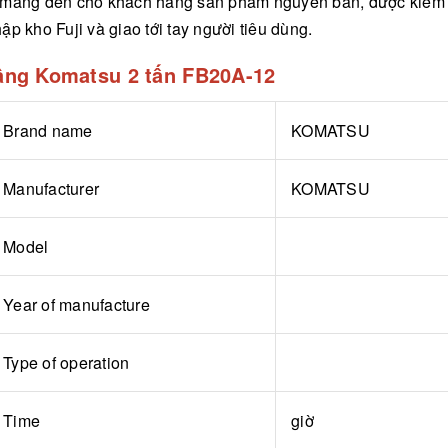
mang đến cho khách hàng sản phẩm nguyên bản, được kiểm tra
p kho Fuji và giao tới tay người tiêu dùng.
nâng Komatsu 2 tấn FB20A-12
Brand name
KOMATSU
Manufacturer
KOMATSU
Model
Year of manufacture
Type of operation
Time
giờ