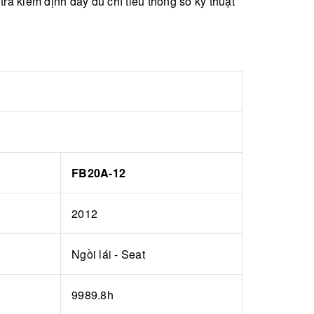
 kiểm định đầy đủ chỉ tiêu thông số kỹ thuật
FB20A-12
2012
Ngồi lái - Seat
9989.8h