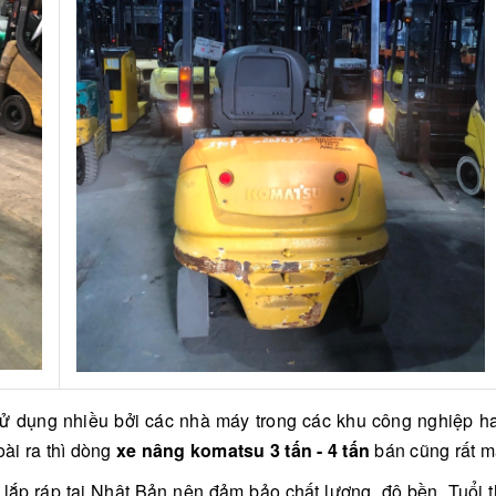
 dụng nhiều bởi các nhà máy trong các khu công nghiệp ha
oài ra thì dòng
xe nâng komatsu 3 tấn - 4 tấn
bán cũng rất m
lắp ráp tại Nhật Bản nên đảm bảo chất lượng, độ bền. Tuổi 