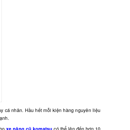
y cá nhân. Hầu hết mỗi kiện hàng nguyên liệu
ạnh.
thọ
xe nâng cũ komatsu
có thể lên đến hơn 10