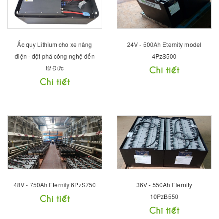
Ắc quy Lithium cho xe nâng
24V - 500Ah Eternity model
điện - đột phá công nghệ đến
4PzS500
từ Đức
Chi tiết
Chi tiết
48V - 750Ah Eternity 6PzS750
36V - 550Ah Eternity
Chi tiết
10PzB550
Chi tiết