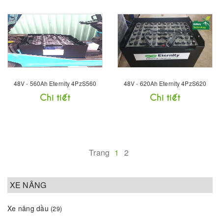
48V - 560Ah Eternity 4PzS560
48V - 620Ah Eternity 4PzS620
Chi tiết
Chi tiết
Trang
1
2
XE NÂNG
Xe nâng dầu
(29)