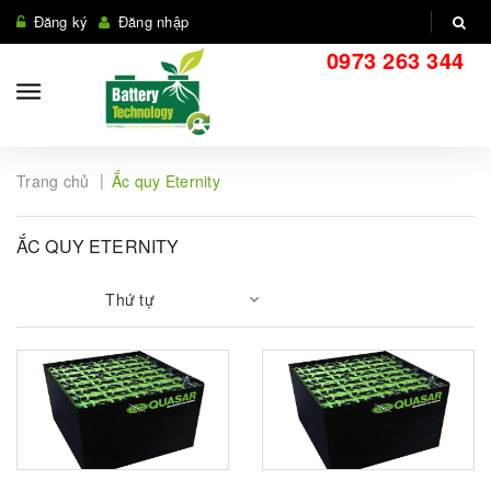
Đăng ký
Đăng nhập
0973 263 344
|
Trang chủ
Ắc quy Eternity
ẮC QUY ETERNITY
Thứ tự