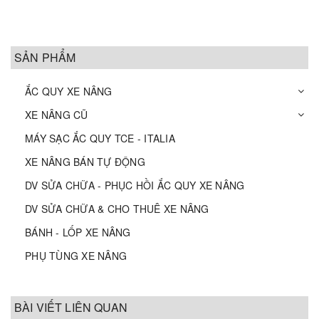
SẢN PHẨM
ẮC QUY XE NÂNG
XE NÂNG CŨ
MÁY SẠC ẮC QUY TCE - ITALIA
XE NÂNG BÁN TỰ ĐỘNG
DV SỬA CHỮA - PHỤC HỒI ẮC QUY XE NÂNG
DV SỬA CHỮA & CHO THUÊ XE NÂNG
BÁNH - LỐP XE NÂNG
PHỤ TÙNG XE NÂNG
BÀI VIẾT LIÊN QUAN