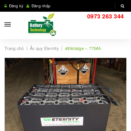
Đăng ký
Đăng nhập
0973 263 344
|
|
Trang chủ
Ắc quy Eternity
48Volatge – 775Ah