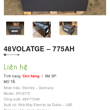
48VOLATGE – 775AH
Liên hệ
|
Tình trạng:
Còn hàng
Mã SP:
MÔ TẢ:
Nhãn hiệu: Eternity – Germany
Model: 5PzS775
Công suất: 48V/775Ah
Xuất xứ: Nhà Máy Eternity tại Dubai – UAE