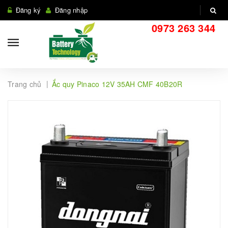
Đăng ký
Đăng nhập
0973 263 344
|
Trang chủ
Ắc quy Pinaco 12V 35AH CMF 40B20R