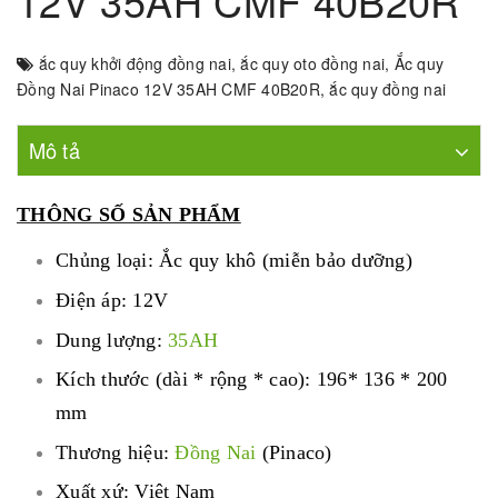
12V 35AH CMF 40B20R
ắc quy khởi động đồng nai
,
ắc quy oto đồng nai
,
Ắc quy
Đồng Nai Pinaco 12V 35AH CMF 40B20R
,
ắc quy đồng nai
Mô tả
THÔNG SỐ SẢN PHẨM
Chủng loại: Ắc quy khô (miễn bảo dưỡng)
Điện áp: 12V
Dung lượng:
35AH
Kích thước (dài * rộng * cao): 196* 136 * 200
mm
Thương hiệu:
Đồng Nai
(Pinaco)
Xuất xứ: Việt Nam