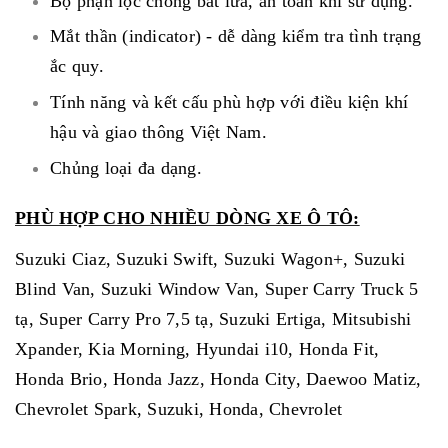
Bộ phận lọc chống bắt lửa, an toàn khi sử dụng.
Mắt thần (indicator) - dễ dàng kiểm tra tình trạng
ắc quy.
Tính năng và kết cấu phù hợp với điều kiện khí
hậu và giao thông Việt Nam.
Chủng loại đa dạng.
PHÙ HỢP CHO NHIỀU DÒNG XE Ô TÔ:
Suzuki Ciaz, Suzuki Swift, Suzuki Wagon+, Suzuki
Blind Van, Suzuki Window Van, Super Carry Truck 5
tạ, Super Carry Pro 7,5 tạ, Suzuki Ertiga, Mitsubishi
Xpander, Kia Morning, Hyundai i10, Honda Fit,
Honda Brio, Honda Jazz, Honda City, Daewoo Matiz,
Chevrolet Spark, Suzuki, Honda, Chevrolet