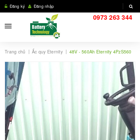
Đăng ký
Đăng nhập
0973 263 344
|
|
Trang chủ
Ắc quy Eternity
48V - 560Ah Eternity 4PzS560