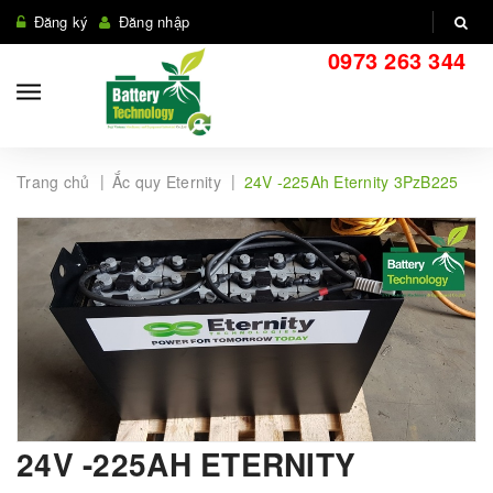
Đăng ký
Đăng nhập
0973 263 344
|
|
Trang chủ
Ắc quy Eternity
24V -225Ah Eternity 3PzB225
24V -225AH ETERNITY